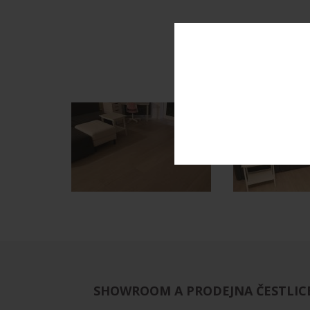
DŘE
Rodinný dům v Kolovrat
SHOWROOM A PRODEJNA ČESTLIC