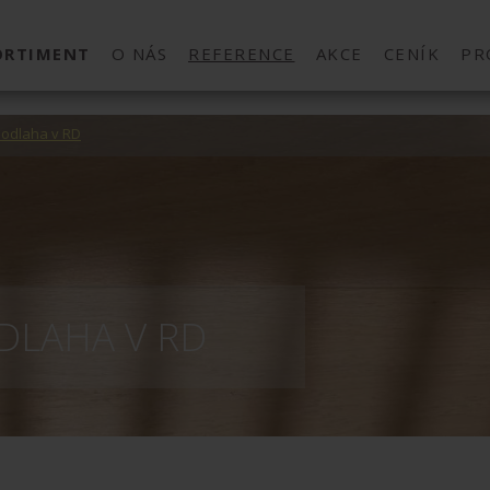
ORTIMENT
O NÁS
REFERENCE
AKCE
CENÍK
PR
podlaha v RD
DLAHA V RD