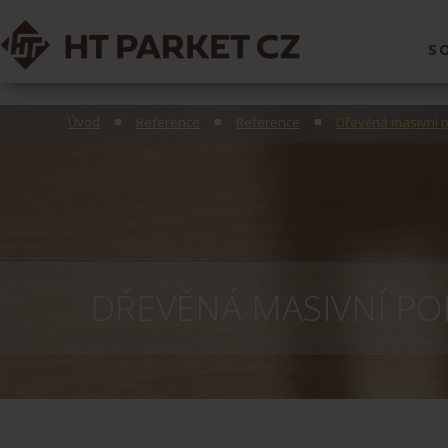
S
Úvod
Reference
Reference
Dřevěná masivní 
DŘEVĚNÁ MASIVNÍ PO