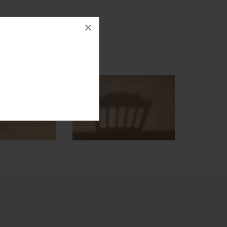
V RD
×
n, 4xfáze, kartáčované.