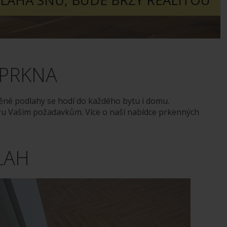
LAHA SNŮ, BUDE BRZY REALITOU
 PRKNA
věné podlahy se hodí do každého bytu i domu.
ru Vašim požadavkům. Více o naší nabídce prkenných
LAH