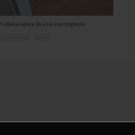
Podlaha Adore Mocha Herringbone
Vinylová podlaha
Podlahy