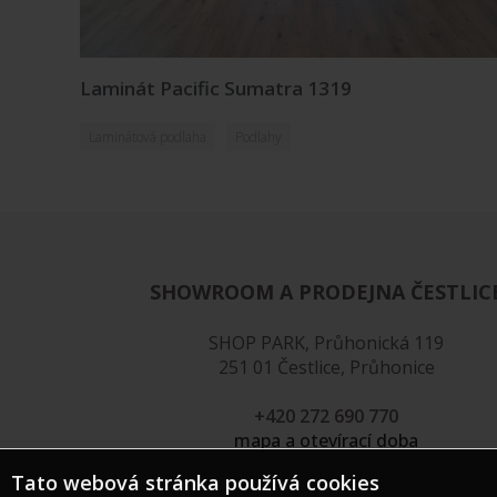
Laminát Pacific Sumatra 1319
Laminátová podlaha
Podlahy
SHOWROOM A PRODEJNA ČESTLIC
SHOP PARK, Průhonická 119
251 01 Čestlice, Průhonice
+420 272 690 770
mapa a otevírací doba
Tato webová stránka používá cookies