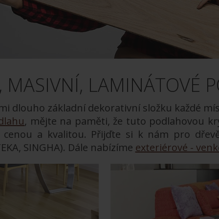
, MASIVNÍ, LAMINÁTOVÉ 
mi dlouho základní dekorativní složku každé mís
odlahu
, mějte na paměti, že tuto podlahovou kr
enou a kvalitou. Přijďte si k nám pro dřev
 TEKA, SINGHA). Dále nabízíme
exteriérové - ven