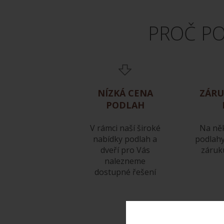
PROČ PO
NÍZKÁ CENA
ZÁRU
PODLAH
V rámci naší široké
Na ně
nabídky podlah a
podlah
dveří pro Vás
záruku
nalezneme
dostupné řešení