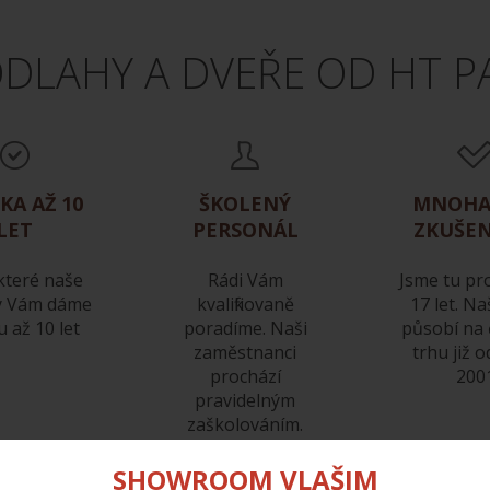
DLAHY A DVEŘE OD HT P
KA AŽ 10
ŠKOLENÝ
MNOHA
LET
PERSONÁL
ZKUŠEN
které naše
Rádi Vám
Jsme tu pr
y Vám dáme
kvalifikovaně
17 let. Na
 až 10 let
poradíme. Naši
působí na
zaměstnanci
trhu již 
prochází
200
pravidelným
zaškolováním.
Neváhejte je oslovit
SHOWROOM VLAŠIM