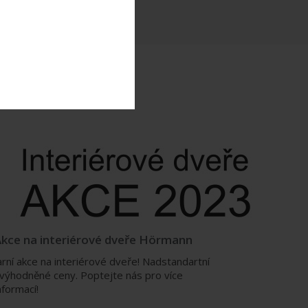
kce na interiérové dveře Hörmann
arní akce na interiérové dveře! Nadstandartní
výhodněné ceny. Poptejte nás pro více
nformací!