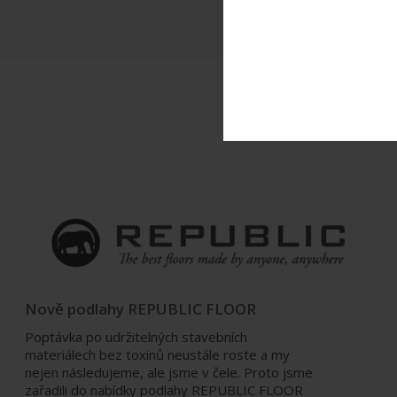
Nově podlahy REPUBLIC FLOOR
Poptávka po udržitelných stavebních
materiálech bez toxinů neustále roste a my
nejen následujeme, ale jsme v čele. Proto jsme
zařadili do nabídky podlahy REPUBLIC FLOOR