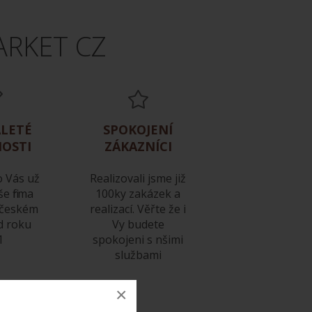
ARKET CZ
LETÉ
SPOKOJENÍ
OSTI
ZÁKAZNÍCI
o Vás už
Realizovali jsme již
še firma
100ky zakázek a
 českém
realizací. Věřte že i
od roku
Vy budete
1
spokojeni s nšimi
službami
×