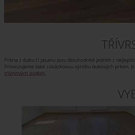
TŘÍVR
Prkna z dubu či jasanu jsou dlouhodobě jedním z nejlepšíc
Provozujeme také zakázkovou výrobu dubových prken, jsm
třívrstvých podlah.
VY