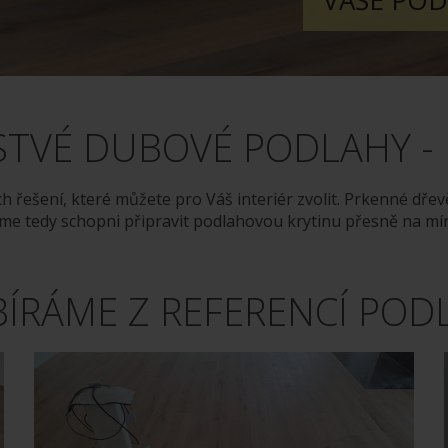
VAŠE POD
STVÉ DUBOVÉ PODLAHY -
h řešení, které můžete pro Váš interiér zvolit. Prkenné dře
e tedy schopni připravit podlahovou krytinu přesně na mí
BÍRÁME Z REFERENCÍ POD