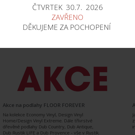
ČTVRTEK 30.7. 2026
ZAVŘENO
DĚKUJEME ZA POCHOPENÍ
AKCE NA PODLAHY
Akce na podlahy FLOOR FOREVER
A
Na kolekce Economy Vinyl, Design Vinyl
J
Home/Design Vinyl Extreme. Dále třívrstvé
z
dřevěné podlahy Dub Country, Dub Antique,
i
Dub Rustik LIFE a Dub Provence - vše v Rustik.