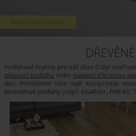
MÁME VLASTNÍ VÝROBU
DŘEVĚNÉ
Podlahové krytiny pro Váš dům či byt tvoří vel
plovoucí podlahu
nebo
masivní třívrstvou p
den. Pomůžeme Vám najít kompromis mezi c
laminátové podlahy (např. Alsafloor, PAR-KY,