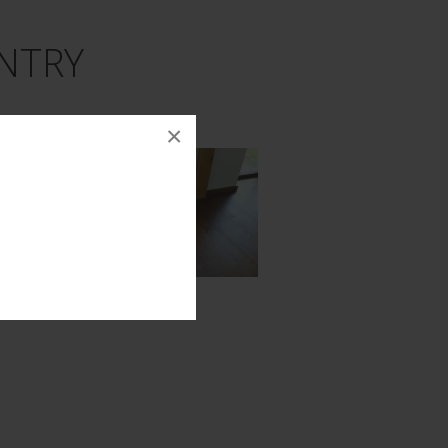
NTRY
olej
×