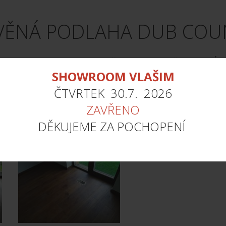
VĚNÁ PODLAHA DUB COU
 country, 195x1800-2400, mořeno MA7, kartáč, 4x fáze, ÚV 
SHOWROOM VLAŠIM
ČTVRTEK 30.7. 2026
ZAVŘENO
DĚKUJEME ZA POCHOPENÍ