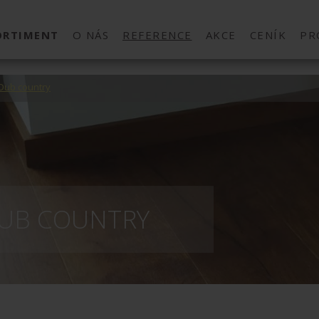
ORTIMENT
O NÁS
REFERENCE
AKCE
CENÍK
PR
Dub country
UB COUNTRY