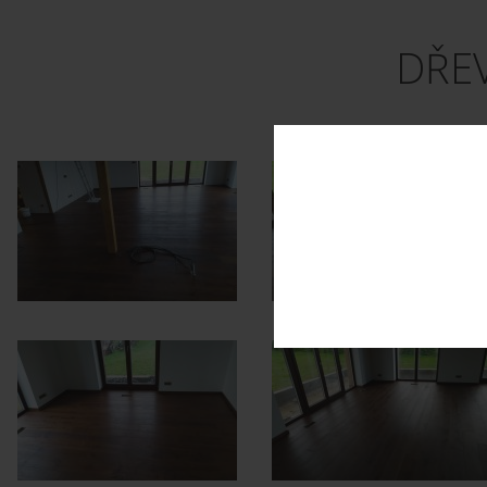
DŘE
Dub