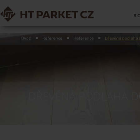
S
Úvod
Reference
Reference
Dřevěná podlaha 
DŘEVĚNÁ PODLAHA D