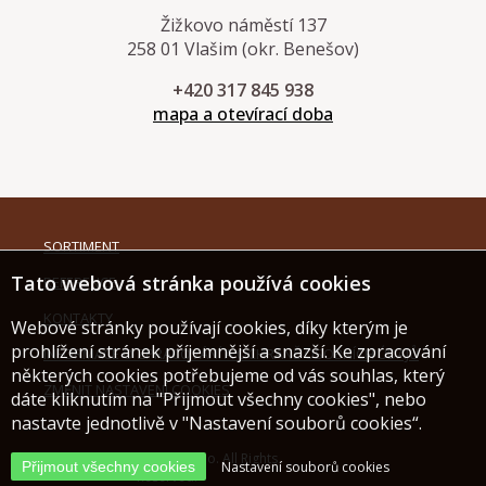
Žižkovo náměstí 137
258 01 Vlašim (okr. Benešov)
+420 317 845 938
mapa a otevírací doba
SORTIMENT
Tato webová stránka používá cookies
REFERENCE
KONTAKTY
Webové stránky používají cookies, díky kterým je
prohlížení stránek příjemnější a snazší. Ke zpracování
INFORMACE O ZPRACOVÁNÍ A OCHRANĚ OSOBNÍCH ÚDAJŮ
některých cookies potřebujeme od vás souhlas, který
ZMĚNIT NASTAVENÍ COOKIES
dáte kliknutím na "Přijmout všechny cookies", nebo
nastavte jednotlivě v "Nastavení souborů cookies“.
© 2019 HT Parket CZ s.r.o. All Rights
Přijmout všechny cookies
Nastavení souborů cookies
Reserved.