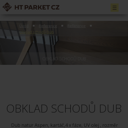
Toggle
navigati
Úvod
Reference
Reference
Obklad schodů Dub
OBKLAD SCHODŮ DUB
OBKLAD SCHODŮ DUB
Dub natur Aspen, kartáč,4 x fáze, UV olej , rozměr