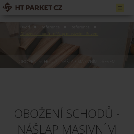
Toggle
navigati
Úvod
Reference
Reference
Obožení schodů - nášlap masivním dřevem
OBOŽENÍ SCHODŮ - NÁŠLAP MASIVNÍM DŘEVEM
OBOŽENÍ SCHODŮ -
NÁŠLAP MASIVNÍM