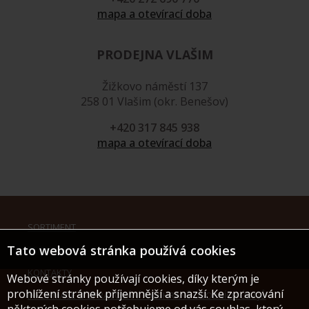
mapa a otevírací doba
PRODEJNA VLAŠIM
Žižkovo náměstí 137
258 01 Vlašim (okr. Benešov)
+420 317 845 938
mapa a otevírací doba
SORTIMENT
Tato webová stránka používá cookies
REFERENCE
KONTAKTY
Webové stránky používají cookies, díky kterým je
prohlížení stránek příjemnější a snazší. Ke zpracování
INFORMACE O ZPRACOVÁNÍ A OCHRANĚ OSOBNÍCH ÚDAJŮ