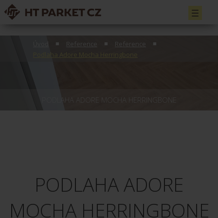
Toggle
navigati
Úvod
Reference
Reference
Podlaha Adore Mocha Herringbone
PODLAHA ADORE MOCHA HERRINGBONE
PODLAHA ADORE
MOCHA HERRINGBONE