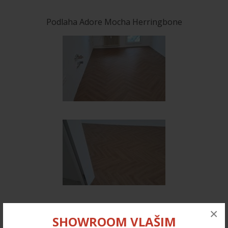
Podlaha Adore Mocha Herringbone
×
SHOWROOM VLAŠIM