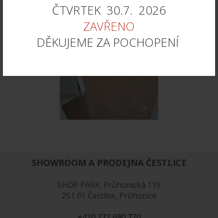
ČTVRTEK 30.7. 2026
ZAVŘENO
DĚKUJEME ZA POCHOPENÍ
SHOWROOM A PRODEJNA ČESTLICE
SHOP PARK, Průhonická 119
251 01 Čestlice, Průhonice
+420 272 690 770