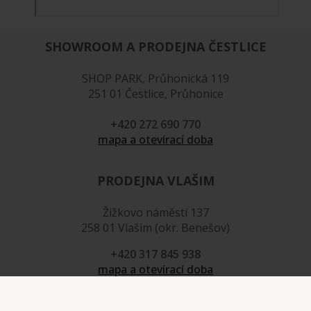
SHOWROOM A PRODEJNA ČESTLICE
SHOP PARK, Průhonická 119
251 01 Čestlice, Průhonice
+420 272 690 770
mapa a otevírací doba
PRODEJNA VLAŠIM
Žižkovo náměstí 137
258 01 Vlašim (okr. Benešov)
+420 317 845 938
mapa a otevírací doba