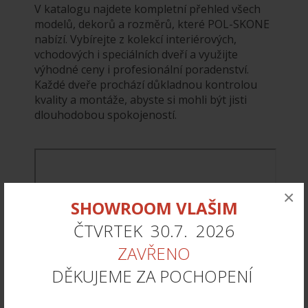
V katalogu najdete kompletní přehled všech
modelů, dekorů a rozměrů, které POL-SKONE
nabízí. Vybírejte z kolekcí interiérových,
vchodových i speciálních dveří a využijte
výhodné ceny i profesionální poradenství.
Každé dveře prochází důkladnou kontrolou
kvality a montáže, abyste si mohli být jisti
dlouhodobou spokojeností.
×
SHOWROOM VLAŠIM
ČTVRTEK 30.7. 2026
ZAVŘENO
DĚKUJEME ZA POCHOPENÍ