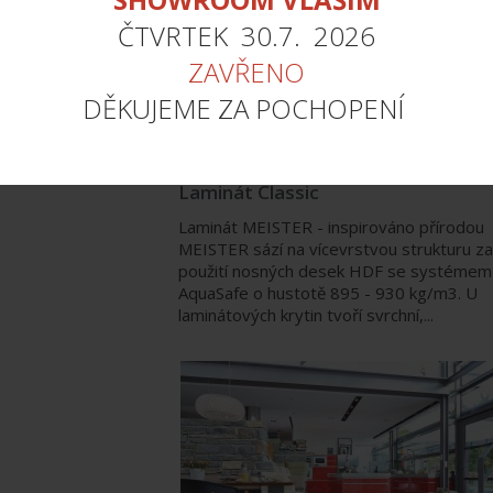
ČTVRTEK 30.7. 2026
ZAVŘENO
DĚKUJEME ZA POCHOPENÍ
Laminát Classic
Laminát MEISTER - inspirováno přírodou
MEISTER sází na vícevrstvou strukturu za
použití nosných desek HDF se systémem
AquaSafe o hustotě 895 - 930 kg/m3. U
laminátových krytin tvoří svrchní,...