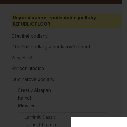
Doporučujeme - voděodolné podlahy
REPUBLIC FLOOR
Dřevěné podlahy
Dřevěné podlahy a podlahové topení
Vinyl + PVC
Přírodní linolea
Laminátové podlahy
Creativ Alsapan
Kaindl
Meister
Laminát Classic
Laminát Premium