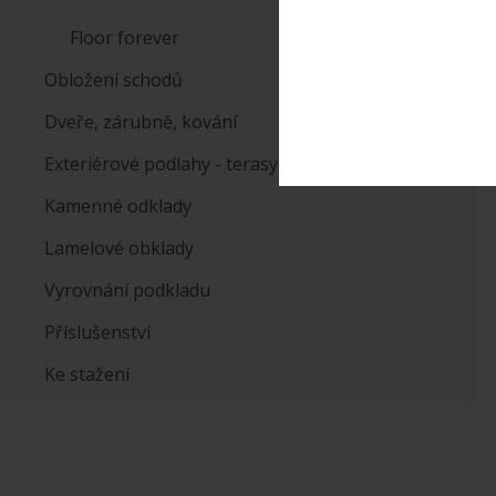
Floor forever
Obložení schodů
Dveře, zárubně, kování
Exteriérové podlahy - terasy
Kamenné odklady
Lamelové obklady
Vyrovnání podkladu
Příslušenství
Ke stažení