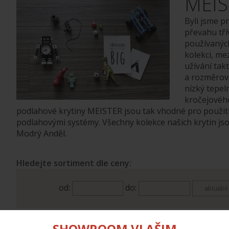
MEIS
Byli jsme p
převahu tří
používaných
kolekci, m
užívání tak
a rozměrová
nízký tepel
kročejovéh
podlahové krytiny MEISTER jsou tak vhodné pro použit
podlahovými systémy. Všechny kolekce našich krytin jsou
Modrý Anděl.
Hledejte sortiment dle ceny:
od:
do:
SHOWROOM VLAŠIM