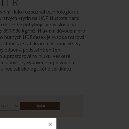
TER
rvními, kdo rozpoznal technologickou
vrstvých krytin na HDF. Hustota námi
 desek se pohybuje, v závislosti na
ezi 890-930 kg/m3. Hlavním důvodem pro
to hutných HDF desek je vysoká tvarová
 stabilita, stabilizace nášlapné vrstvy,
ný odpor a podstatné snížení
o a prostorového hluku. Veškeré
í na povrchy vybavené teplovodními
 nositeli ekologického certifikátu
×