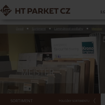
S
Úvod
Sortiment
Laminátové podlahy
Meister
MEISTER
SORTIMENT
POLOŽKY SORTIMENTU