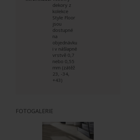
dekory z
kolekce
Style Floor
jsou
dostupné
na
objednávku
i v nášlapné
vrstvě 0,7
nebo 0,55
mm (zátěž
23, -34,
+43)
FOTOGALERIE