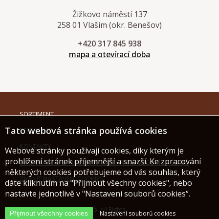
Žižkovo náměstí 137
258 01 Vlašim (okr. Benešov)
+420 317 845 938
mapa a otevírací doba
SORTIMENT
Tato webová stránka používá cookies
REFERENCE
KONTAKTY
Webové stránky používají cookies, díky kterým je
prohlížení stránek příjemnější a snazší. Ke zpracování
INFORMACE O ZPRACOVÁNÍ A OCHRANĚ OSOBNÍCH ÚDAJŮ
některých cookies potřebujeme od vás souhlas, který
ZMĚNIT NASTAVENÍ COOKIES
dáte kliknutím na "Přijmout všechny cookies", nebo
nastavte jednotlivě v "Nastavení souborů cookies“.
© 2019 HT Parket CZ s.r.o. All Rights
Přijmout všechny cookies
Nastavení souborů cookies
Reserved.