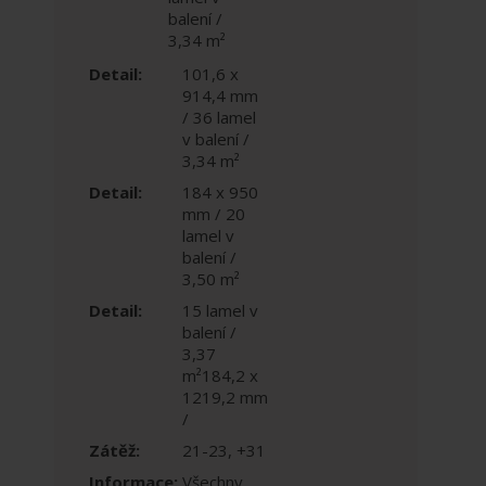
balení /
3,34 m²
Detail:
101,6 x
914,4 mm
/ 36 lamel
v balení /
3,34 m²
Detail:
184 x 950
mm / 20
lamel v
balení /
3,50 m²
Detail:
15 lamel v
balení /
3,37
m²184,2 x
1219,2 mm
/
Zátěž:
21-23, +31
Informace:
Všechny