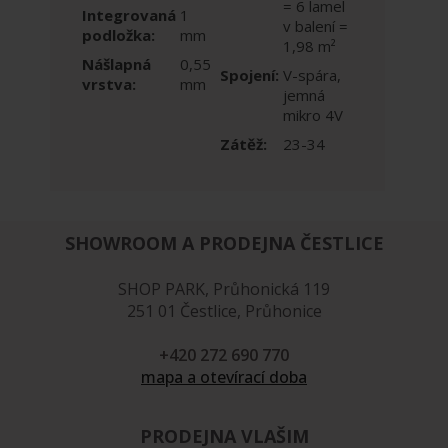
= 6 lamel
Integrovaná
1
v balení =
podložka:
mm
1,98 m²
Nášlapná
0,55
Spojení:
V-spára,
vrstva:
mm
jemná
mikro 4V
Zátěž:
23-34
SHOWROOM A PRODEJNA ČESTLICE
SHOP PARK, Průhonická 119
251 01 Čestlice, Průhonice
+420 272 690 770
mapa a otevírací doba
PRODEJNA VLAŠIM