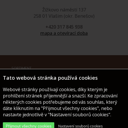
Žižkovo náměstí 137
258 01 Vlašim (okr. Benešov)
+420 317 845 938
mapa a otevírací doba
SORTIMENT
Tato webová stránka používá cookies
REFERENCE
KONTAKTY
Webové stránky používají cookies, díky kterým je
prohlížení stránek příjemnější a snazší. Ke zpracování
INFORMACE O ZPRACOVÁNÍ A OCHRANĚ OSOBNÍCH ÚDAJŮ
některých cookies potřebujeme od vás souhlas, který
ZMĚNIT NASTAVENÍ COOKIES
dáte kliknutím na "Přijmout všechny cookies", nebo
nastavte jednotlivě v "Nastavení souborů cookies“.
© 2019 HT Parket CZ s.r.o. All Rights
Přijmout všechny cookies
Nastavení souborů cookies