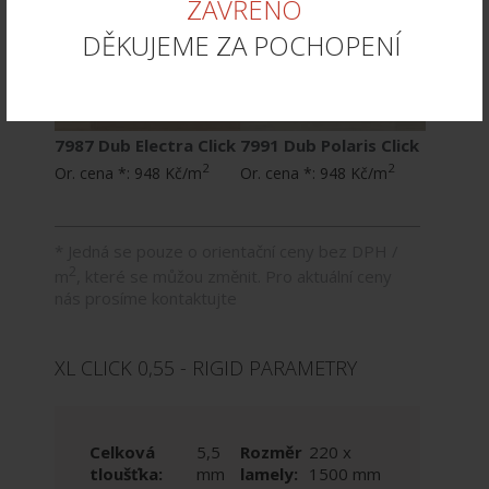
ZAVŘENO
DĚKUJEME ZA POCHOPENÍ
7987 Dub Electra Click
7991 Dub Polaris Click
2
2
Or. cena *:
948 Kč/m
Or. cena *:
948 Kč/m
* Jedná se pouze o orientační ceny bez DPH /
2
m
, které se můžou změnit. Pro aktuální ceny
nás prosíme kontaktujte
XL CLICK 0,55 - RIGID PARAMETRY
Celková
5,5
Rozměr
220 x
tloušťka:
mm
lamely:
1500 mm