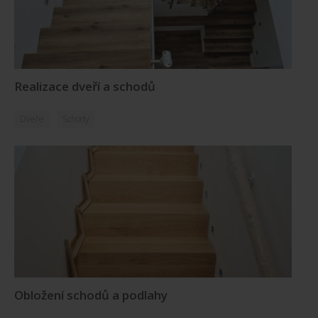
Realizace dveří a schodů
Dveře
Schody
Obložení schodů a podlahy