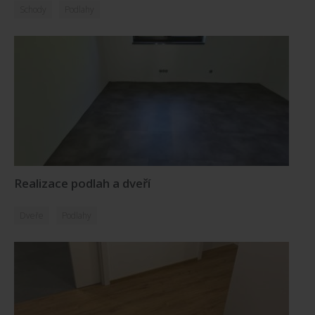
Schody
Podlahy
Realizace podlah a dveří
Dveře
Podlahy