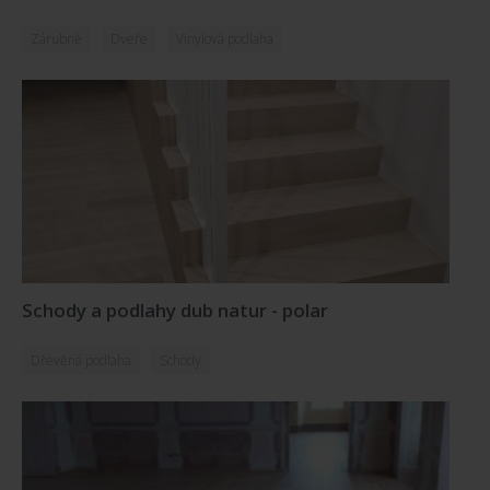
Zárubně
Dveře
Vinylová podlaha
Schody a podlahy dub natur - polar
Dřevěná podlaha
Schody