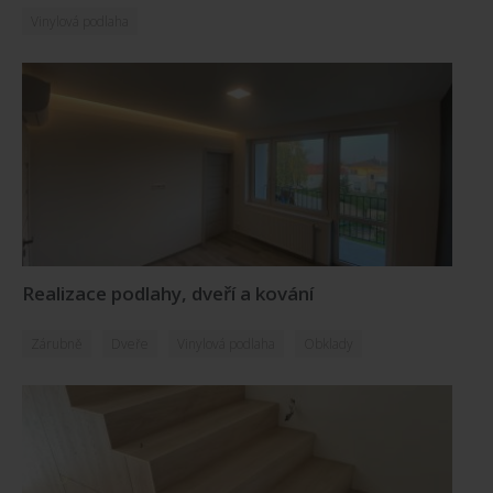
Vinylová podlaha
Realizace podlahy, dveří a kování
Zárubně
Dveře
Vinylová podlaha
Obklady