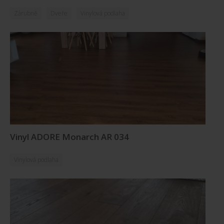
Zárubně
Dveře
Vinylová podlaha
Vinyl ADORE Monarch AR 034
Vinylová podlaha