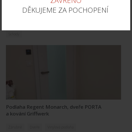
ZAVŘENO
DĚKUJEME ZA POCHOPENÍ
Schody Vinyl Andore Monarch AR034
Hawk
Schody
Podlaha Regent Monarch, dveře PORTA
a kování Griffwerk
Zárubně
Dveře
Vinylová podlaha