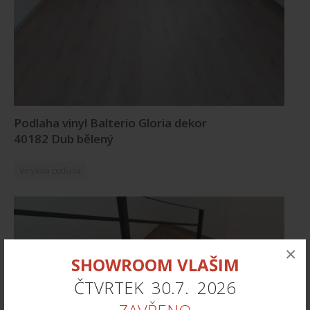
Podlaha vinyl Balterio Gloria dekor
40182 Dub bělený
Vinylová podlaha
×
SHOWROOM VLAŠIM
ČTVRTEK 30.7. 2026